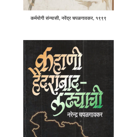
कर्मयोगी संन्यासी, नरेंद्र चपळगावकर, १९९९