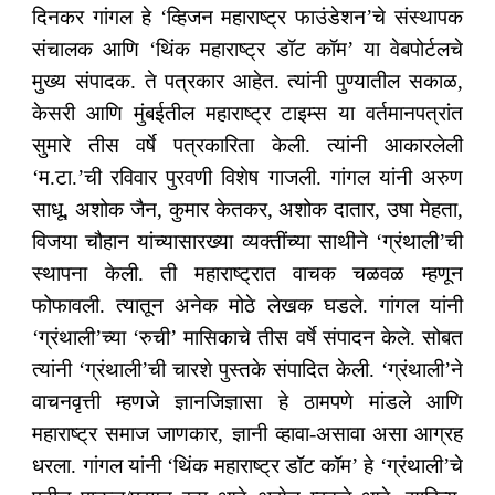
दिनकर गांगल हे ‘व्हिजन महाराष्ट्र फाउंडेशन’चे संस्थापक
संचालक आणि ‘थिंक महाराष्‍ट्र डॉट कॉम’ या वेबपोर्टलचे
मुख्‍य संपादक. ते पत्रकार आहेत. त्‍यांनी पुण्‍यातील सकाळ,
केसरी आणि मुंबईतील महाराष्‍ट्र टाइम्स या वर्तमानपत्रांत
सुमारे तीस वर्षे पत्रकारिता केली. त्‍यांनी आकारलेली
‘म.टा.’ची रविवार पुरवणी विशेष गाजली. गांगल यांनी अरुण
साधू, अशोक जैन, कुमार केतकर, अशोक दातार, उषा मेहता,
विजया चौहान यांच्‍यासारख्‍या व्‍यक्‍तींच्‍या साथीने ‘ग्रंथाली’ची
स्‍थापना केली. ती महाराष्‍ट्रात वाचक चळवळ म्‍हणून
फोफावली. त्‍यातून अनेक मोठे लेखक घडले. गांगल यांनी
‘ग्रंथाली’च्‍या ‘रुची’ मासिकाचे तीस वर्षे संपादन केले. सोबत
त्‍यांनी ‘ग्रंथाली’ची चारशे पुस्‍तके संपादित केली. ‘ग्रंथाली’ने
वाचनवृत्ती म्हणजे ज्ञानजिज्ञासा हे ठामपणे मांडले आणि
महाराष्ट्र समाज जाणकार, ज्ञानी व्हावा-असावा असा आग्रह
धरला. गांगल यांनी ‘थिंक महाराष्‍ट्र डॉट कॉम’ हे ‘ग्रंथाली’चे