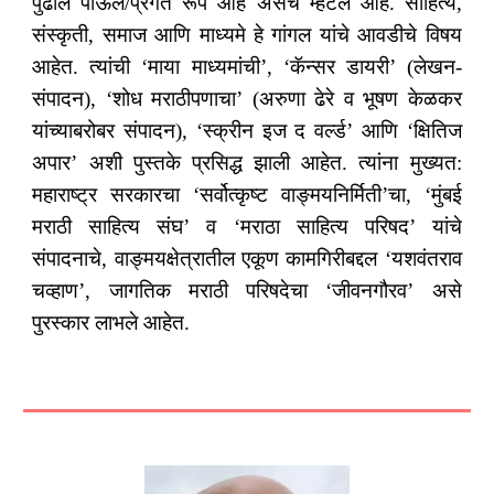
पुढील पाऊल/प्रगत रूप आहे असेच म्हटले आहे. साहित्‍य,
संस्‍कृती, समाज आणि माध्‍यमे हे गांगल यांचे आवडीचे विषय
आहेत. त्यांची ‘माया माध्यमांची’, ‘कॅन्सर डायरी’ (लेखन-
संपादन), ‘शोध मराठीपणाचा’ (अरुणा ढेरे व भूषण केळकर
यांच्याबरोबर संपादन), ‘स्‍क्रीन इज द वर्ल्‍ड’ आणि ‘क्षितिज
अपार’ अशी पुस्तके प्रसिद्ध झाली आहेत. त्‍यांना मुख्यत:
महाराष्‍ट्र सरकारचा ‘सर्वोत्‍कृष्‍ट वाङ्मयनिर्मिती’चा, ‘मुंबई
मराठी साहित्‍य संघ’ व ‘मराठा साहित्‍य परिषद’ यांचे
संपादनाचे, वाङ्मयक्षेत्रातील एकूण कामगिरीबद्दल ‘यशवंतराव
चव्‍हाण’, जागतिक मराठी परिषदेचा ‘जीवनगौरव’ असे
पुरस्‍कार लाभले आहेत.