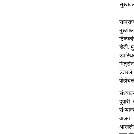
सुखावल
साम्रा
मुख्या
टिळकां
होती. म
उपस्थि
मित्रां
उतरले. 
पोहोचली
संध्याक
दुपारी
संध्याक
वाजता 
आखली. त