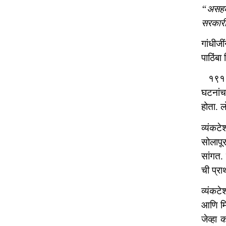
“असहकार
सरकारी
गांधीज
पाठिंबा
१९१६ त
घटनांच
होता. ल
व्यंकट
सोलापू
सांगत. 
ची प्रा
व्यंकट
आणि मिठ
जेव्हा 