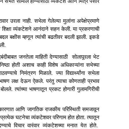
ेऊन सभेत सामील होण्यासाठी व्यंकटेश आणि मित्र पसार
रावार उरला नाही. सभेला गेलेल्या मुलांना अपेक्षेप्रमाणे
ी शिक्षा व्यंकटेशने आनंदाने सहन केली. या प्रकरणाची
याबद्दल बक्षीस म्हणून त्यांची बढतीवर बदली झाली. इकडे
झाली.
 युद्धबंदीबाबत जनतेला माहिती देण्यासाठी सोलापूरला भेट
िष्ठा होती अशाच काही विशेष अधिकाऱ्यांना सभेच्या
ठवण्याचे निमंत्रण मिळाले. ज्या विद्यार्थ्यांना सभेला
चे भाषण लक्ष देऊन ऐकले. परंतु त्याचा कोणताही प्रभाव
ोलले. त्यांच्या भाषणातून प्रकट होणारी गुलामगिरीची
राजकारणात आणि जागतिक राजकीय परिस्थिती समजावून
 प्रत्येक घटनेचा व्यंकटेशवर परिणाम होत होता. त्यातून
ेण्याचे विचार वारंवार व्यंकटेशच्या मनात येत होते.