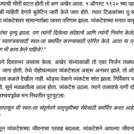
ना ज्याची भीती वाटत होती तो क्षण अखेर आला. १ ऑगस्ट १९२० च्या पह
ची माहिती देणारे बुलेटिन जारी केले जात होते. त्यात टिळकांच्या दु
 व्यंकटेशवर सामान्यापेक्षा जास्त परिणाम झाला. व्यंकटेशच्या मनात का
चा मृत्यू झाला. पण त्यांनी दिलेल्या संदेशाचे आणि त्यांनी निर्माण क
स्वातंत्र्यासाठी स्वतःला समर्पित करण्यासाठी प्रेरित केले. आता या 
ग मी काय केले पाहिजे?”
ेशने दिवसभर उपवास केला. अखेर संध्याकाळी तो एका निर्जन तळ्याक
 जागा होती. तेथे पोहोचल्यावर व्यंकटेशला अश्रू अनावर झाले. तो ओक
ेशला कळले देखील नाही. थोड्या वेळाने व्यंकटेश शांत झाला. निर्विका
ी. सूर्य मवाळतीला आला होता. व्यंकटेश उठला. त्याने तलावाचे पाणी दोन
श्चयपूर्वक मनःस्थितीत पुटपुटला:
णापासून मी स्वतःला संपूर्णपणे मातृभूमीच्या सेवेसाठी समर्पित करत आहे
”
पासून व्यंकटेशच्या जीवनाचा प्रवाह बदलला. व्यंकटेशने आपल्या जीवन