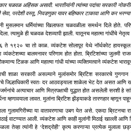
 चळवळ अहिंसक असावी. भारतीयांनी त्यांच्या पदांचा सरकारी नोकरीतून र
 सेवा, परदेशी वस्तू, निवडणुका यावर बहिष्कार टाकावा आणि कर भरण्या
ींनी मुसलमान धर्मियांच्या खिलाफत चळवळीला समर्थन दिले होते. 
 दिला. त्यामुळे ही चळवळ देशव्यापी झाली. यातूनच महात्मा गांधींचे नेतृत्व
े १९२० चा तो काळ. व्यंकटेश सोलापूर येथे नॉर्थकोट हायस्कूल
ा व्यंकटेशच्या बालमनावर परिणाम होत होता. ब्रिटिशांच्या जुलमी रा
ोकमान्य टिळक आणि महात्मा गांधी यांच्या व्यक्तिमत्वाने व्यंकटेश भाराव
ेशची शाळा सरकारी असल्याने मुलांसमोर ब्रिटिश सरकारचे गुणगान वे
रचे जिल्हाधिकारी स्वतः दर आठवड्याला शाळेला भेट देत असत आणि खास त
जर्मनांचे अत्याचार आणि मित्रपक्षाची युद्धात होत असलेली सरशी हे सांग
र्थना म्हणावयाला लावत. मुलांना ब्रिटिश झेंड्याकडे तारणहार म्हणून पाह
ेशला गुलामगिरीच्या या वातावरणाचा उबग येत असे. एकदा ब्रिटनचा राजा
ाई वाटण्यात आली. व्यंकटेश आणि काही मुलांनी मिठाई खाल्ली आणि ब्रि
कळला तेव्हा त्यांनी हे ‘देशद्रोही’ कृत्य करणाऱ्या प्रत्येक मुलाला 