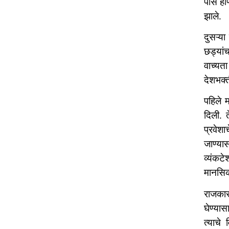
पास हो
झाले.
दुसऱ्या
छड्यांच
वाच्यता
देशभक्त
पहिले म
दिली. 
प्रवेशा
जाण्यास
व्यंकट
मानसिकत
राजकार
घेण्यास
त्याचे