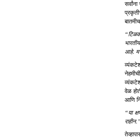
सर्वां
प्रकृती
बातमीचा
“टिळकां
भारतीय 
आहे. म
व्यंकट
नेहमीची
व्यंकट
वेळ होत
आणि नि
“या क्ष
राहीन.
तेव्हा