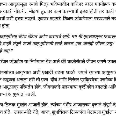
ेशच्या आजूबाजूला त्याचे मित्र भविष्यातील करिअर बद्दल मनमोहक कल
रकारी नोकरीत मोठ्या हुद्यावर काम करण्याची इच्छा होती तर काही पर
शची तशी इच्छा नव्हती. एकतर महागडे शिक्षण व्यंकटेशला परवडणारे नव्हत
 होता,
ातृभूमीच्या सेवेत जीवन अर्पण करायचे आहे. मग मी गृहस्थाश्रम पत्क
 माझी संपूर्ण ऊर्जा मातृभूमीसाठी खर्च करून एक आनंदी जीवन जगू? दे
हे का?”
रंवार व्यंकटेश या निर्णयाला येत असे की चाकोरीतले जीवन जगणे त्याल
णसांच्या आयुष्यात अशी एखादी घटना घडते ज्याने त्याच्या आयुष्याचा
 उद्भवला असला तरी तो एका दीर्घ आणि निरंतर प्रक्रियेचा परमोच्च बिं
ात आमूलाग्र परिवर्तन होते. जीवनाकडे पाहण्याचा दृष्टीकोन बदलतो आ
ेशच्या आयुष्यात घडली.
य टिळक मुंबईत आजारी होते. त्यांच्या गंभीर आजाराच्या वृत्ताने संपू
 होते. लहान-मोठे नेते, आप्त, शुभचिंतक टिळकांना भेटायला मुंबईला 