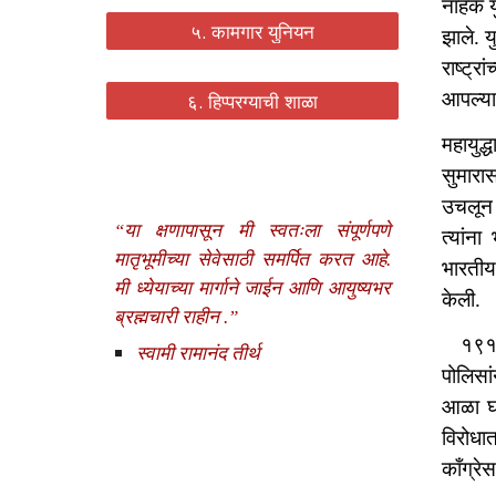
नाहक य
५. कामगार युनियन
झाले. य
राष्ट्र
६. हिप्परग्याची शाळा
आपल्या 
महायुद्
सुमारा
उचलून ध
“या क्षणापासून मी स्वतःला संपूर्णपणे
त्यांन
मातृभूमीच्या सेवेसाठी समर्पित करत आहे.
भारतीय
मी ध्येयाच्या मार्गाने जाईन आणि आयुष्यभर
केली.
ब्रह्मचारी राहीन .”
१९१९ म
स्वामी रामानंद तीर्थ
पोलिसा
आळा घाल
विरोधा
काँग्र