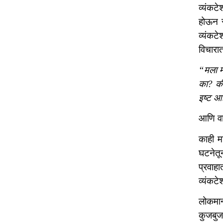
व्यंकट
होऊन स
व्यंकटे
विचारात
“मला म
का? की
इष्ट आ
आणि वा
काही मा
घटनेतून
प्रवाह
व्यंकट
लोकमान्
कुजबुजत