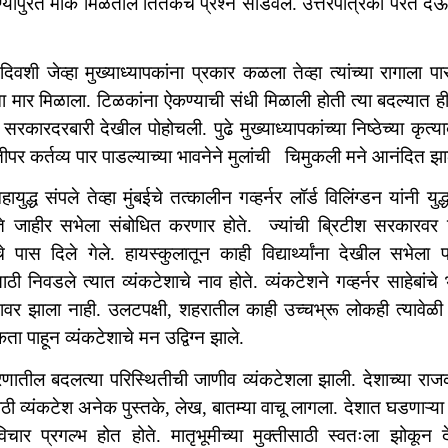
ण्यापुरते मार्क मिळतील तितकेच प्रश्न सोडवले. उत्तरपत्रिका परत द
 दिवशी जेव्हा मुख्याध्यापकांना प्रकार कळला तेव्हा त्यांच्या रागाला पा
ा मार मिळाला. टिळकांना ऐकण्याची संधी मिळाली होती त्या बदल्यात ह
 सरकारदरबारी देखील पोहोचली. पुढे मुख्याध्यापकांच्या निष्ठेच्या कृत्
ीपर कर्तव्य पार पाडल्याच्या भावनेने मुलांची चिमुकली मने आनंदित 
हायुद्ध संपले तेव्हा मुंबईचे तत्कालीन गव्हर्नर लॉर्ड विलिंग्डन यांनी
ते जाहीर सभेला संबोधित करणार होते. ज्यांची ब्रिटीश सरकारवर न
चे पास दिले गेले. हायस्कुलातून काही विद्यार्थ्यांना देखील सभेला पा
ाठी निवडले त्यात व्यंकटेशाचे नाव होते. व्यंकटेशने गव्हर्नर साहेबां
ेशवर झाला नाही. उलटपक्षी, शहरातील काही उच्चभ्रू लोकही त्यावेळी ब
ा पाहून व्यंकटेशाचे मन उद्विग्न झाले.
णातील बदलत्या परिस्थितीची जाणीव व्यंकटेशला झाली. देशाच्या 
ाठी व्यंकटेश अनेक पुस्तके, लेख, बातम्या वाचू लागला. देशात घडणाऱ्या
 विचार प्रगल्भ होत होते. मातृभूमीच्या मुक्तीसाठी स्वतःला झोकून द