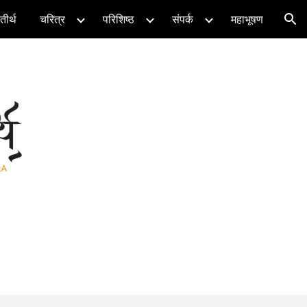
तीर्थ
चरित्र
परिशिष्ठ
संपर्क
महाभूषण
ion