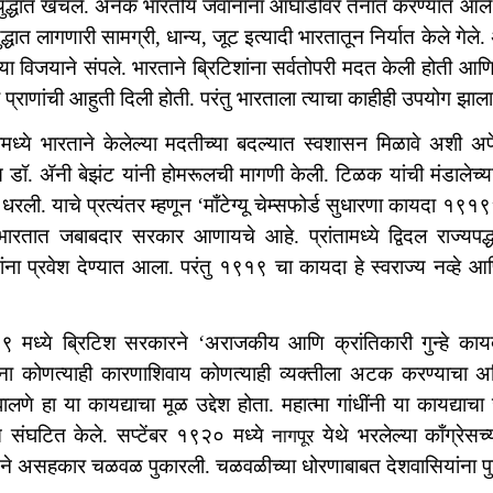
ुद्धात खेचले. अनेक भारतीय जवानांना आघाडीवर तैनात करण्यात आ
ुद्धात लागणारी सामग्री, धान्य, जूट इत्यादी भारतातून निर्यात केले गेले
ांच्या विजयाने संपले. भारताने ब्रिटिशांना सर्वतोपरी मदत केली होती आणि
प्राणांची आहुती दिली होती. परंतु भारताला त्याचा काहीही उपयोग झाल
धामध्ये भारताने केलेल्या मदतीच्या बदल्यात स्वशासन मिळावे अशी अप
स डॉ. ॲनी बेझंट यांनी होमरूलची मागणी केली. टिळक यांची मंडालेच्य
रली. याचे प्रत्यंतर म्हणून ‘माँटेग्यू चेम्सफोर्ड सुधारणा कायदा १९
ा भारतात जबाबदार सरकार आणायचे आहे. प्रांतामध्ये द्विदल राज्य
ांना प्रवेश देण्यात आला. परंतु १९१९ चा कायदा हे स्वराज्य नव्हे आ
ध्ये ब्रिटिश सरकारने ‘अराजकीय आणि क्रांतिकारी गुन्हे कायदा’ 
ंना कोणत्याही कारणाशिवाय कोणत्याही व्यक्तीला अटक करण्याचा अधि
णे हा या कायद्याचा मूळ उद्देश होता. महात्मा गांधींनी या कायद्याच
त संघटित केले. सप्टेंबर १९२० मध्ये
येथे भरलेल्या काँग्रेसच्
नागपूर
ेसने असहकार चळवळ पुकारली. चळवळीच्या धोरणाबाबत देशवासियांना