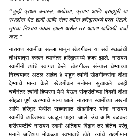
“तुम्ही प्रथम बनारस, अयोध्या, प्रयाग आणि ब्रम्हपुरी या
स्थळांना भेट द्यावी आणि नंतर त्यांना हरिद्वारमध्ये परत भेटावे.
तुमचा निश्चय पक्का झाला असेल तर आपण याविषयी चर्चा
करू.”
नारायण स्वामींचा सल्ला मानून खेडगीकर या सर्व स्थळांची
तीर्थयात्रा करून त्यानंतर हरिद्वारमध्ये हजर झाले. नारायण
स्वामींनी त्यांचे स्वागत केले. खेडगीकर संन्यास घेण्याच्या
निश्चयावर अटळ आहेत
पाहून त्यांनी खेडगीकरांना दीक्षा
हे
देण्याचे मान्य केले. खेडगीकर मनोमन सुखावले. काही
चर्चेनंतर त्यांनी हिप्परगा येथे येऊन संक्रांतीच्या दिवशी दीक्षा
सोहळा पूर्ण करण्याचे मान्य आले. नारायण स्वामींच्या लखनौ
आणि हरिद्वार येथील सहवासात खेडगीकर यांना नारायण
स्वामींचे व्यक्तिमत्व जवळून पाहता आले. उंच आणि बळकट
शरीरयष्टीचे नारायण स्वामी अतिशय विद्वान तर होतेच परंतु
मनाने अतिशय मोकळ्या स्वभावाचे होते. त्यांचे राहणीमान