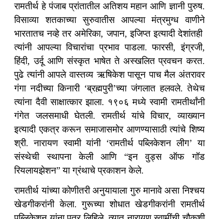
रामतीर्थ हे पंजाब प्रांतातील अतिशय महान आणि ज्ञानी पुरुष.
विसाव्या शतकाच्या सुरुवातीस आपल्या मंत्रमुग्ध वाणीने
भारतातच नव्हे तर अमेरिका, जपान, इजिप्त इत्यादी देशांतही
त्यांनी आपल्या विचारांचा प्रभाव पाडला. फारसी, इंग्रजी,
हिंदी, उर्दू आणि संस्कृत भाषेत ते अस्खलित प्रवचन करत.
पुढे त्यांनी आपले वास्तव्य ऋषिकेश पासून पाच मैल अंतरावर
गंगा नदीच्या किनारी ‘ब्रह्मपुरी’च्या जंगलात हलवले. तेथेच
त्यांना दैवी साक्षात्कार झाला. १९०६ मध्ये स्वामी रामतीर्थांनी
गंगेत जलसमाधी घेतली. रामतीर्थ यांचे विचार, व्याख्यान
इत्यादी एकत्र करून समाजासमोर आणण्यासाठी त्यांचे शिष्य
श्री. नारायण स्वामी यांनी ‘रामतीर्थ पब्लिकेशन लीग’ या
संस्थेची स्थापना केली आणि “इन वुड्स ऑफ गॉड
रियलायझेशन” या ग्रंथाचे प्रकाशन केले.
रामतीर्थ यांच्या कोणीतरी अनुयायाला गुरु मानावे असा निश्चय
खेडगीकरांनी केला. गुरूच्या शोधात खेडगीकरांनी रामतीर्थ
पब्लिकेशन यांना पत्र लिहिले. त्यात नारायण स्वामींची चौकशी