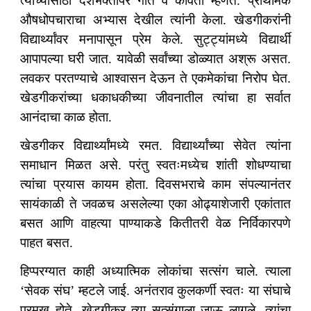
त्याच्यासाठी देशभक्तीपर गीत व कविता म्हणत. प्राथमिक
औषधोपचाराचा अभ्यास देखील त्यांनी केला. खेडगीकरांनी
विद्यार्थ्यांवर मनापासून प्रेम केले. सुट्ट्यांमध्ये विद्यार्थी
आपापल्या घरी जात. यावेळी सर्वांच्या डोळ्यात अश्रू असत.
लवकर परतण्याचे आश्वासन देऊन ते एकमेकांचा निरोप घेत.
खेडगीकरांच्या धकाधकीच्या जीवनातील त्यांचा हा सर्वात
आनंदाचा काळ होता.
खेडगीकर विद्यार्थ्यांमध्ये रमत. विद्यार्थ्यांच्या सेवेत त्यांना
समाधान मिळत असे. परंतु स्वतःमध्येच शांती शोधण्याचा
त्यांचा प्रयास कायम होता. दिवसभराचे काम संपल्यानंतर
सायंकाळी ते जवळच असलेल्या एका ओढ्याशेजारी एकांतात
बसत आणि वाहत्या पाण्याकडे कितीतरी वेळ निर्विकारपणे
पाहत बसत.
हिप्परग्यात काही अध्यात्मिक लोकांचा सत्संग चाले. त्याला
‘सेवक संघ’ म्हटले जाई. अनंतराव कुलकर्णी स्वतः या संघाचे
प्रमुख होते. खेडगीकर त्या सत्संगाला जाऊ लागले. त्यांचा